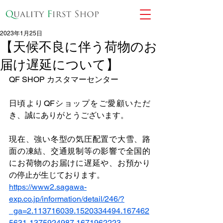
2023年1月25日
【天候不良に伴う荷物のお
届け遅延について】
QF SHOP カスタマーセンター
日頃よりQFショップをご愛顧いただ
き、誠にありがとうございます。
現在、強い冬型の気圧配置で大雪、路
面の凍結、交通規制等の影響で全国的
にお荷物のお届けに遅延や、お預かり
の停止が生じております。
https://www2.sagawa-
exp.co.jp/information/detail/246/?
_ga=2.113716039.1520334494.167462
5631-1375924987.1671962223