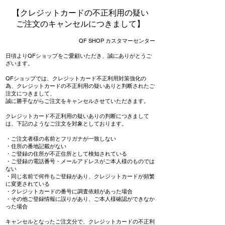
【クレジットカードの不正利用の疑い
ご注文のキャンセルにつきまして】
QF SHOP カスタマーセンター
日頃よりQFショップをご愛顧いただき、誠にありがとうご
ざいます。
QFショップでは、クレジットカード不正利用対策強化の
為、クレジットカードの不正利用の疑いありと判断されたご
注文につきまして、
誠に勝手ながらご注文をキャンセルさせていただきます。
クレジットカード不正利用の疑いありの判断につきまして
は、下記のようなご注文を対象としております。
・ご注文者様の名前とフリガナが一致しない
・住所の番地記載がない
・ご登録の住所が不正住所として検知されている
・ご登録の電話番号・メールアドレスがご本人様のものでは
ない
・同じ名前で何件もご登録があり、クレジットカードが頻繁
に変更されている
・クレジットカードの番号に調査依頼があった場合
・その他ご登録情報に誤りがあり、ご本人様確認ができなか
った場合
キャンセルとなったご注文分で、クレジットカードの不正利